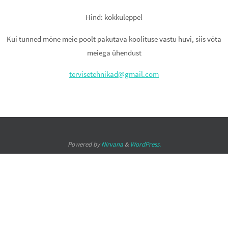
Hind: kokkuleppel
Kui tunned mõne meie poolt pakutava koolituse vastu huvi, siis võta
meiega ühendust
tervisetehnikad@gmail.com
Powered by
Nirvana
&
WordPress.