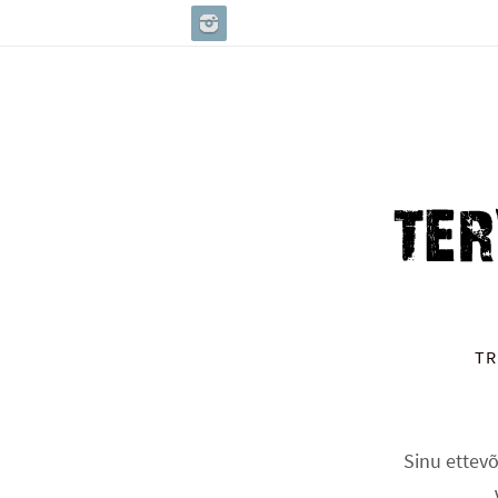
Skip
to
content
Skip
TR
to
content
Sinu ettevõ