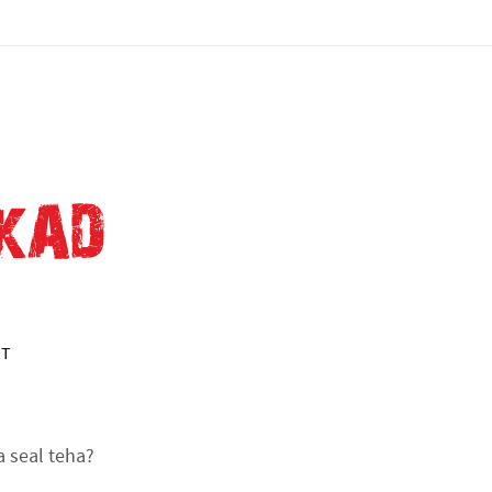
KT
a seal teha?
.