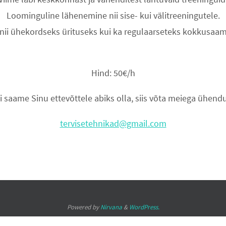
Loominguline lähenemine nii sise- kui välitreeningutele.
nii ühekordseks ürituseks kui ka regulaarseteks kokkusaam
Hind: 50€/h
i saame Sinu ettevõttele abiks olla, siis võta meiega ühend
tervisetehnikad@gmail.com
Powered by
Nirvana
&
WordPress.