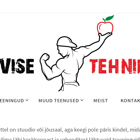
EENINGUD
MUUD TEENUSED
MEIST
KONTA
ttel on stuudio või jõusaal, aga keegi pole päris kindel, mid
Viime läbi keskkonnast ja vahenditest lähtuvaid treeninguid